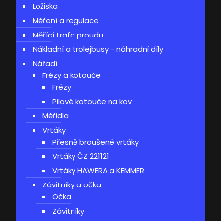
Ložiska
Měření a regulace
Měřící trafo proudu
Nákladní a trolejbusy - náhradní díly
Nářadí
Frézy a kotouče
Frézy
Pilové kotouče na kov
Měřidla
Vrtáky
Přesně broušené vrtáky
Vrtáky ČZ 221121
Vrtáky HAWERA a KEMMER
Závitníky a očka
Očka
Závitníky