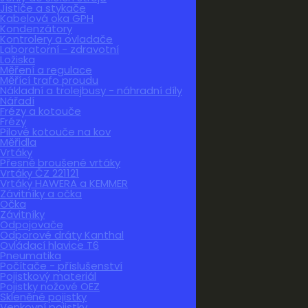
Jističe a stykače
Kabelová oka GPH
Kondenzátory
Kontrolery a ovladače
Laboratorní - zdravotní
Ložiska
Měření a regulace
Měřící trafo proudu
Nákladní a trolejbusy - náhradní díly
Nářadí
Frézy a kotouče
Frézy
Pilové kotouče na kov
Měřidla
Vrtáky
Přesně broušené vrtáky
Vrtáky ČZ 221121
Vrtáky HAWERA a KEMMER
Závitníky a očka
Očka
Závitníky
Odpojovače
Odporové dráty Kanthal
Ovládací hlavice T6
Pneumatika
Počítače - příslušenství
Pojistkový materiál
Pojistky nožové OEZ
Skleněné pojistky
Venkovní pojistky