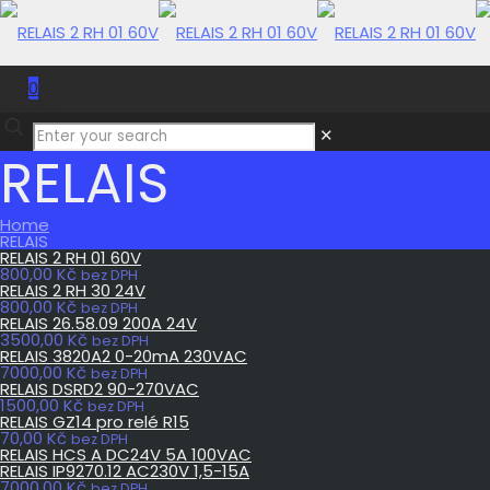
0
0,00 Kč
✕
RELAIS
Home
RELAIS
RELAIS 2 RH 01 60V
800,00
Kč
bez DPH
RELAIS 2 RH 30 24V
800,00
Kč
bez DPH
RELAIS 26.58.09 200A 24V
3500,00
Kč
bez DPH
RELAIS 3820A2 0-20mA 230VAC
7000,00
Kč
bez DPH
RELAIS DSRD2 90-270VAC
1500,00
Kč
bez DPH
RELAIS GZ14 pro relé R15
70,00
Kč
bez DPH
RELAIS HCS A DC24V 5A 100VAC
RELAIS IP9270.12 AC230V 1,5-15A
7000,00
Kč
bez DPH