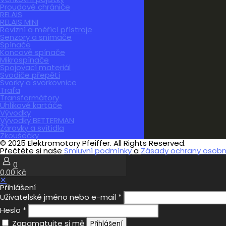
Proudové chrániče
RELAIS
RELAIS MINI
Revizní a měřící přístroje
Senzory a snímače
Spínače
Koncové spínače
Mikrospínače
Spojovací materiál
Svodiče přepětí
Svorky a svorkovnice
Trafa
Transformátory
Uhlíkové kartáče
Vývodky
Vývodky BETTERMAN
Žárovky a svítidla
Zkoušečky
© 2025 Elektromotory Pfeiffer. All Rights Reserved.
Přečtěte si naše
Smluvní podmínky
a
Zásady ochrany osobní
0
0,00 Kč
✕
Přihlášení
Uživatelské jméno nebo e-mail
*
Heslo
*
Zapamatujte si mě
Přihlášení