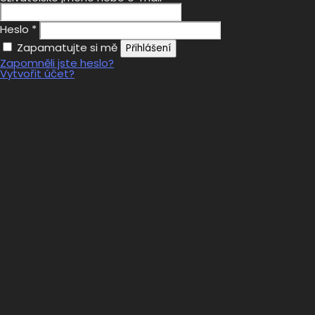
Heslo
*
Zapamatujte si mě
Přihlášení
Zapomněli jste heslo?
Vytvořit účet?