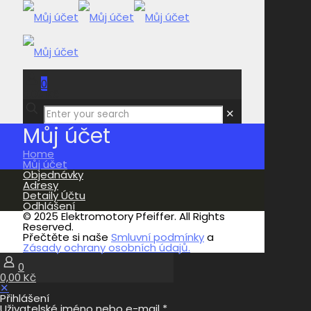
0
0,00 Kč
✕
Můj účet
Home
Můj účet
Objednávky
Adresy
Detaily Účtu
Odhlášení
© 2025 Elektromotory Pfeiffer. All Rights
Reserved.
Přečtěte si naše
Smluvní podmínky
a
Zásady ochrany osobních údajů.
0
0,00 Kč
✕
Přihlášení
Uživatelské jméno nebo e-mail
*