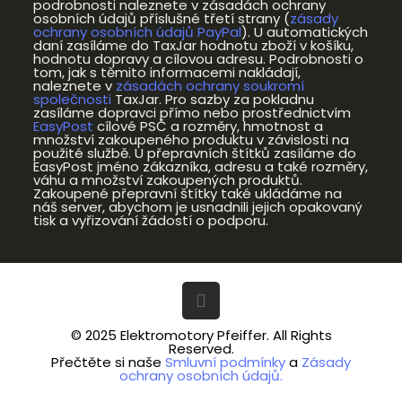
podrobnosti naleznete v zásadách ochrany
osobních údajů příslušné třetí strany (
zásady
ochrany osobních údajů PayPal
). U automatických
daní zasíláme do TaxJar hodnotu zboží v košíku,
hodnotu dopravy a cílovou adresu. Podrobnosti o
tom, jak s těmito informacemi nakládají,
naleznete v
zásadách ochrany soukromí
společnosti
TaxJar. Pro sazby za pokladnu
zasíláme dopravci přímo nebo prostřednictvím
EasyPost
cílové PSČ a rozměry, hmotnost a
množství zakoupeného produktu v závislosti na
použité službě. U přepravních štítků zasíláme do
EasyPost jméno zákazníka, adresu a také rozměry,
váhu a množství zakoupených produktů.
Zakoupené přepravní štítky také ukládáme na
náš server, abychom je usnadnili jejich opakovaný
tisk a vyřizování žádostí o podporu.
© 2025 Elektromotory Pfeiffer. All Rights
Reserved.
Přečtěte si naše
Smluvní podmínky
a
Zásady
ochrany osobních údajů.