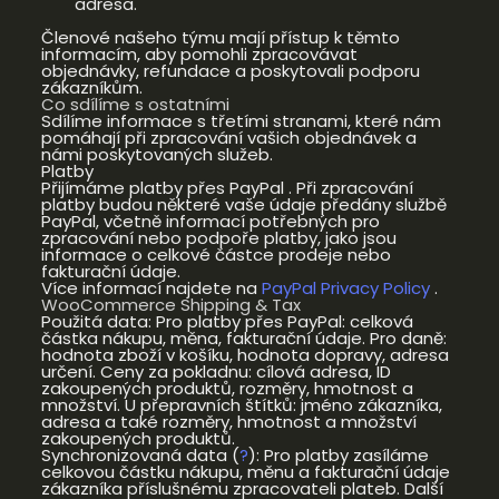
adresa.
Členové našeho týmu mají přístup k těmto
informacím, aby pomohli zpracovávat
objednávky, refundace a poskytovali podporu
zákazníkům.
Co sdílíme s ostatními
Sdílíme informace s třetími stranami, které nám
pomáhají při zpracování vašich objednávek a
námi poskytovaných služeb.
Platby
Přijímáme platby přes PayPal . Při zpracování
platby budou některé vaše údaje předány službě
PayPal, včetně informací potřebných pro
zpracování nebo podpoře platby, jako jsou
informace o celkové částce prodeje nebo
fakturační údaje.
Více informací najdete na
PayPal Privacy Policy
.
WooCommerce Shipping & Tax
Použitá data:
Pro platby přes PayPal: celková
částka nákupu, měna, fakturační údaje. Pro daně:
hodnota zboží v košíku, hodnota dopravy, adresa
určení. Ceny za pokladnu: cílová adresa, ID
zakoupených produktů, rozměry, hmotnost a
množství. U přepravních štítků: jméno zákazníka,
adresa a také rozměry, hmotnost a množství
zakoupených produktů.
Synchronizovaná data (
?
):
Pro platby zasíláme
celkovou částku nákupu, měnu a fakturační údaje
zákazníka příslušnému zpracovateli plateb. Další