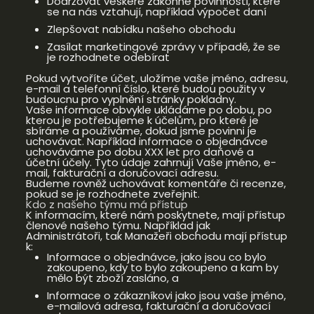
Dodržovat veškeré zákonné povinnosti, které
se na nás vztahují, například výpočet daní
Zlepšovat nabídku našeho obchodu
Zasílat marketingové zprávy v případě, že se
je rozhodnete odebírat
Pokud vytvoříte účet, uložíme vaše jméno, adresu,
e-mail a telefonní číslo, které budou použity v
budoucnu pro vyplnění stránky pokladny.
Vaše informace obvykle ukládáme po dobu, po
kterou je potřebujeme k účelům, pro které je
sbíráme a používáme, dokud jsme povinni je
uchovávat. Například informace o objednávce
uchováváme po dobu XXX let pro daňové a
účetní účely. Tyto údaje zahrnují Vaše jméno, e-
mail, fakturační a doručovací adresu.
Budeme rovněž uchovávat komentáře či recenze,
pokud se je rozhodnete zveřejnit.
Kdo z našeho týmu má přístup
K informacím, které nám poskytnete, mají přístup
členové našeho týmu. Například jak
Administrátoři, tak Manažeři obchodu mají přístup
k:
Informace o objednávce, jako jsou co bylo
zakoupeno, kdy to bylo zakoupeno a kam by
mělo být zboží zasláno, a
Informace o zákazníkovi jako jsou vaše jméno,
e-mailová adresa, fakturační a doručovací