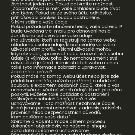
životnost jeden rok. Pokud potvrdíte možnost
„Zapamatovat si mě“, vaše přihlášení bude trvat
dva týdny. Pokud se ze svého účtu odhlásíte,
přihlašovací cookies budou odstraněny.
S kým sdílíme vaše údaje
Pokud požadujete obnovení hesla, vaše adresa IP
bude uvedena v e-mailu pro obnovení hesla.
Jak dlouho uchováváme vaše údaje
Pro uživatele, kteří se registrují na tomto webu,
ukládáme osobní údaje, které uvádějí ve svém
uživatelském profilu. Všichni uživatelé mohou
kdykoliv vidět, upravovat nebo smazat své osobní
údaje (s výjimkou toho, že nemohou změnit své
uživatelské jméno). Administrátoři webu mohou
také tyto informace zobrazit a upravovat.
Jaká máte práva?
Pokud máte na tomto webu účet nebo jste zde
přidali komentáře, můžete požádat o obdržení
souboru s exportem osobních údajů, které o vás
uchováváme, včetně všech údajů, které jste nám
poskytli. Můžete také požádat o odstranění
veškerých osobních údajů, které o vás
uchováváme. Tato možnost nezahrnuje údaje,
které jsme povinni uchovávat z administrativních,
právních nebo bezpečnostních důvodů.
Kam posíláme vaše data?
Sbíráme o Vás informace během procesu
dokončení objednávky na našem e-shopu.
Jaká data sbíráme a uchováváme
Během návštěvy našeho webu budeme sledovat: