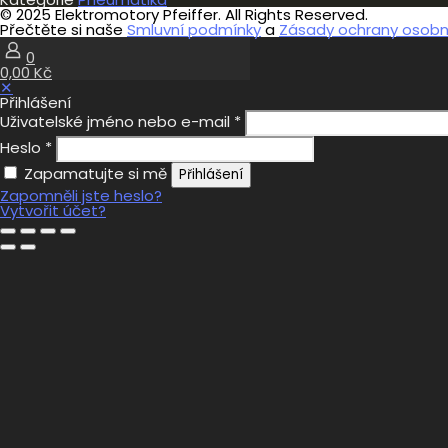
množství
© 2025 Elektromotory Pfeiffer. All Rights Reserved.
Přečtěte si naše
Smluvní podmínky
a
Zásady ochrany osobní
0
0,00 Kč
✕
Přihlášení
Uživatelské jméno nebo e-mail
*
Heslo
*
Zapamatujte si mě
Přihlášení
Zapomněli jste heslo?
Vytvořit účet?