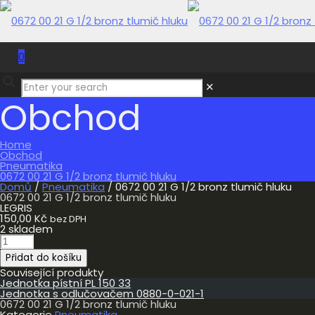
0
0,00 Kč
✕
Obchod
Home
Obchod
Pneumatika
0672 00 21 G 1/2 bronz tlumič hluku
Domů
/
Pneumatika
/ 0672 00 21 G 1/2 bronz tlumič hluku
0672 00 21 G 1/2 bronz tlumič hluku
LEGRIS
150,00
Kč
bez DPH
2 skladem
0672
00
Přidat do košíku
21
G
Související produkty
1/2
Jednotka pístní PL 150 33
bronz
Jednotka s odlučovačem 0880-0-021-1
tlumič
0672 00 21 G 1/2 bronz tlumič hluku
hluku
Kategorie
Pneumatika