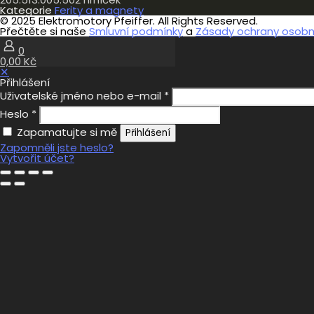
Kategorie
Ferity a magnety
© 2025 Elektromotory Pfeiffer. All Rights Reserved.
Přečtěte si naše
Smluvní podmínky
a
Zásady ochrany osobní
0
0,00 Kč
✕
Přihlášení
Uživatelské jméno nebo e-mail
*
Heslo
*
Zapamatujte si mě
Přihlášení
Zapomněli jste heslo?
Vytvořit účet?