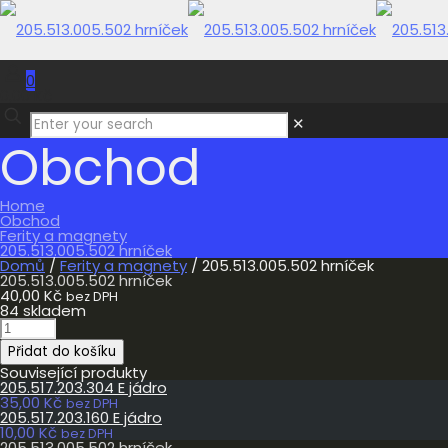
0
0,00 Kč
✕
Obchod
Home
Obchod
Ferity a magnety
205.513.005.502 hrníček
Domů
/
Ferity a magnety
/ 205.513.005.502 hrníček
205.513.005.502 hrníček
40,00
Kč
bez DPH
84 skladem
205.513.005.502
hrníček
Přidat do košíku
množství
Související produkty
205.517.203.304 E jádro
35,00
Kč
bez DPH
205.517.203.160 E jádro
10,00
Kč
bez DPH
205.513.005.502 hrníček