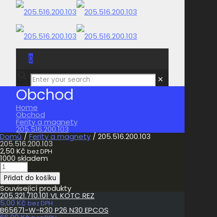
0
0,00 Kč
✕
Obchod
Home
Obchod
Ferity a magnety
205.516.200.103
Domů
/
Ferity a magnety
/ 205.516.200.103
205.516.200.103
2,50
Kč
bez DPH
1000 skladem
205.516.200.103
množství
Přidat do košíku
Související produkty
205.321.710.101 VL KOTC REZ
5,00
Kč
bez DPH
B65671-W-R30 P26 N30 EPCOS