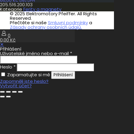
66,00
Kč
bez DPH
205.516.200.103
Kategorie
Ferity a magnety
© 2025 Elektromotory Pfeiffer. All Rights
Reserved.
Přečtěte si naše
Smluvní podmínky
a
Zásady ochrany osobních údajů.
0
0,00 Kč
✕
Přihlášení
Uživatelské jméno nebo e-mail
*
Heslo
*
Zapamatujte si mě
Přihlášení
Zapomněli jste heslo?
Vytvořit účet?