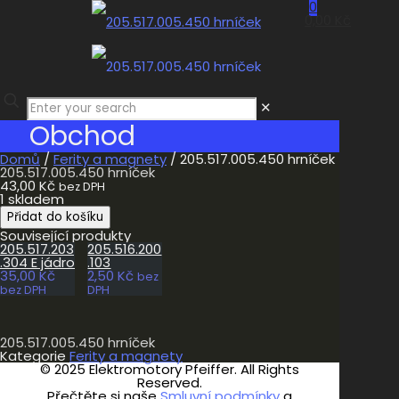
0
0,00 Kč
✕
Obchod
Domů
/
Ferity a magnety
/ 205.517.005.450 hrníček
205.517.005.450 hrníček
43,00
Kč
bez DPH
1 skladem
205.517.005.450
Přidat do košíku
hrníček
Související produkty
množství
205.517.203
205.516.200
.304 E jádro
.103
35,00
Kč
2,50
Kč
bez
bez DPH
DPH
205.517.005.450 hrníček
Kategorie
Ferity a magnety
© 2025 Elektromotory Pfeiffer. All Rights
Reserved.
Přečtěte si naše
Smluvní podmínky
a