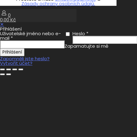
Zásady ochrany osobních údajů.
0
0,00 Kč
✕
Přihlášení
Uživatelské jméno nebo e-
Heslo
*
mail
*
Zapamatujte si mě
Přihlášení
Zapomněli jste heslo?
Vytvořit účet?