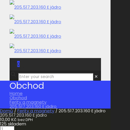
0
0,00 Kč
✕
Obchod
Home
Obchod
Ferity a magnety
205.517.203.160 E jádro
Domů
/
Ferity a magnety
/ 205.517.203.160 E jádro
205.517.203.160 E jádro
10,00
Kč
bez DPH
125 skladem
205.517.203.160