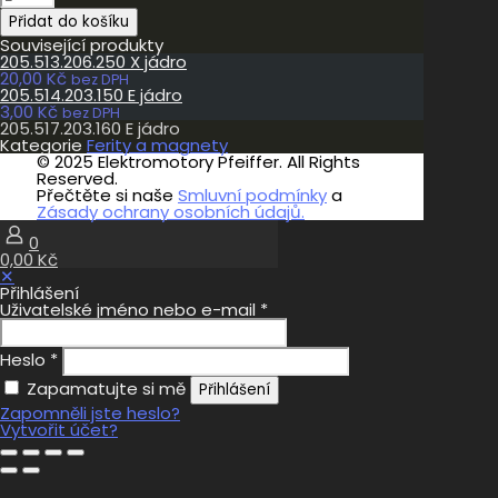
E
Přidat do košíku
jádro
množství
Související produkty
205.513.206.250 X jádro
20,00
Kč
bez DPH
205.514.203.150 E jádro
3,00
Kč
bez DPH
205.517.203.160 E jádro
Kategorie
Ferity a magnety
© 2025 Elektromotory Pfeiffer. All Rights
Reserved.
Přečtěte si naše
Smluvní podmínky
a
Zásady ochrany osobních údajů.
0
0,00 Kč
✕
Přihlášení
Uživatelské jméno nebo e-mail
*
Heslo
*
Zapamatujte si mě
Přihlášení
Zapomněli jste heslo?
Vytvořit účet?