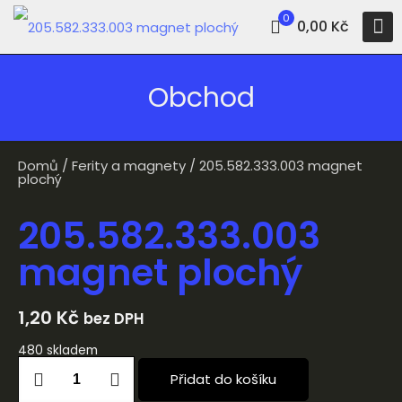
0
0,00 Kč
Obchod
Domů
/
Ferity a magnety
/ 205.582.333.003 magnet
plochý
205.582.333.003
magnet plochý
1,20
Kč
bez DPH
480 skladem
Přidat do košíku