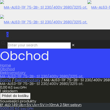
0
0,00 Kč
✕
Obchod
Home
Obchod
Elektromotory
MA-AL63-11F 75-2B- S1 230/400V 2680/3215 ot.
Domů
/
Elektromotory
/ MA-AL63-11F 75-2B- S1 230/400V 268
MA-AL63-11F 75-2B- S1 230/400V 2680/3215 ot.
0,00
Kč
bez DPH
1 skladem
MA-
Přidat do košíku
AL63-
Související produkty
11F
EF 4LD 149 Ub=5V Uv=5V I=10mA 2,5kH selsyn
75-
5000,00
Kč
2B-
bez DPH