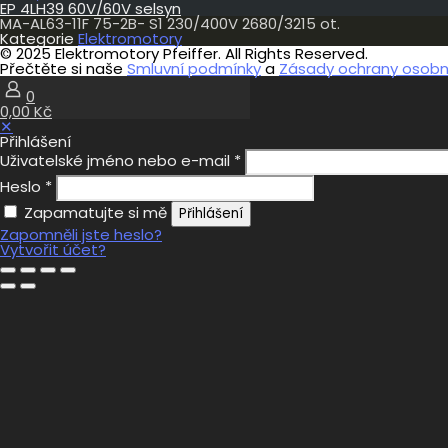
EP 4LH39 60V/60V selsyn
S1
MA-AL63-11F 75-2B- S1 230/400V 2680/3215 ot.
230/400V
Kategorie
Elektromotory
2680/3215
© 2025 Elektromotory Pfeiffer. All Rights Reserved.
ot.
Přečtěte si naše
Smluvní podmínky
a
Zásady ochrany osobní
množství
0
0,00 Kč
✕
Přihlášení
Uživatelské jméno nebo e-mail
*
Heslo
*
Zapamatujte si mě
Přihlášení
Zapomněli jste heslo?
Vytvořit účet?