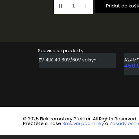
Přidat do koší
Související produkty
EV 4LK 40 60V/60V selsyn
A24MF 
450,
© 2025 Elektromotory Pfeiffer. All Rights Reserved.
Přečtěte si naše
Smluvní podmínky
a
Zásady ochr