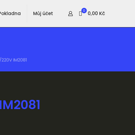
0
0,00 Kč
Pokladna
Můj účet
/220V IM2081
 IM2081