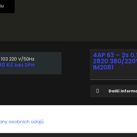
ku
4AP 63 – 2s 0
103 220 V/50Hz
2820 380/220
00
Kč
bez DPH
IM2081
Další inform
any osobních údajů.