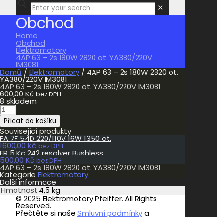
✕
Obchod
Home
Obchod
Elektromotory
4AP 63 – 2s 180W 2820 ot. YA380/220V
IM3081
Domů
/
Elektromotory
/ 4AP 63 – 2s 180W 2820 ot.
YA380/220V IM3081
4AP 63 – 2s 180W 2820 ot. YA380/220V IM3081
600,00
Kč
bez DPH
8 skladem
4AP
63
Přidat do košíku
-
2s
Související produkty
180W
FA 7F 54D 220/110V 16W 1350 ot.
2820
1600,00
Kč
bez DPH
ot.
ER 5 Kc 242 resolver Bushless
YA380/220V
500,00
Kč
bez DPH
IM3081
4AP 63 – 2s 180W 2820 ot. YA380/220V IM3081
množství
Kategorie
Elektromotory
Další informace
Hmotnost
4,5 kg
© 2025 Elektromotory Pfeiffer. All Rights
Reserved.
Přečtěte si naše
Smluvní podmínky
a