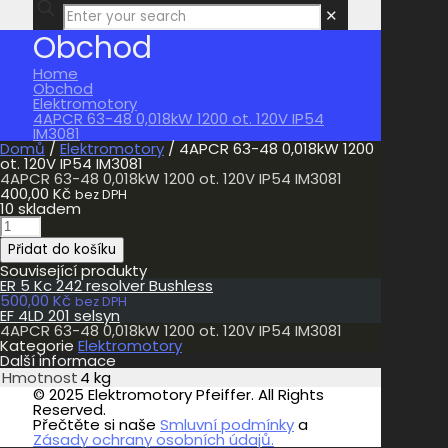
✕
Obchod
Home
Obchod
Elektromotory
4APCR 63-48 0,018kW 1200 ot. 120V IP54
IM3081
Domů
/
Elektromotory
/ 4APCR 63-48 0,018kW 1200
ot. 120V IP54 IM3081
4APCR 63-48 0,018kW 1200 ot. 120V IP54 IM3081
400,00
Kč
bez DPH
10 skladem
4APCR
63-
Přidat do košíku
48
0,018kW
Související produkty
1200
ER 5 Kc 242 resolver Bushless
ot.
500,00
Kč
bez DPH
120V
EF 4LD 201 selsyn
IP54
4APCR 63-48 0,018kW 1200 ot. 120V IP54 IM3081
IM3081
Kategorie
Elektromotory
množství
Další informace
Hmotnost
4 kg
© 2025 Elektromotory Pfeiffer. All Rights
Reserved.
Přečtěte si naše
Smluvní podmínky
a
Zásady ochrany osobních údajů.