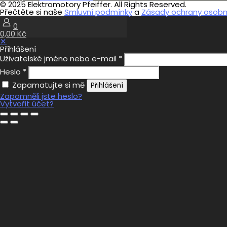
© 2025 Elektromotory Pfeiffer. All Rights Reserved.
Přečtěte si naše
Smluvní podmínky
a
Zásady ochrany osobní
0
0,00 Kč
✕
Přihlášení
Uživatelské jméno nebo e-mail
*
Heslo
*
Zapamatujte si mě
Přihlášení
Zapomněli jste heslo?
Vytvořit účet?