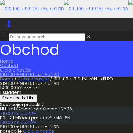
0
0,00 Kč
✕
Obchod
Home
Obchod
Čidla a hasiče
919 100 + 919 151 zákl.+díl RD
Domů
/
Čidla a hasiče
/ 919 100 + 919 151 zákl.+díl RD
919 100 + 919 151 zákl.+díl RD
1400,00
Kč
bez DPH
1 skladem
919
Přidat do košíku
100
Související produkty
+
NH-zatěžovací oddělovač 1 250A
919
710,00
Kč
151
bez DPH
PRJ-31 hlídací proudové relé 16N
zákl.+díl
180,00
Kč
RD
bez DPH
919 100 + 919 151 zákl.+díl RD
množství
Kategorie
Čidla a hasiče