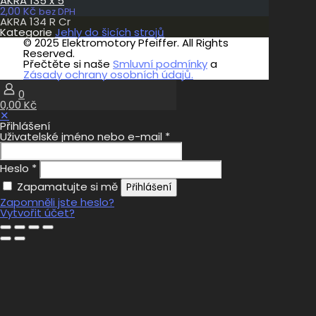
AKRA 135 x 5
2,00
Kč
bez DPH
AKRA 134 R Cr
Kategorie
Jehly do šicích strojů
© 2025 Elektromotory Pfeiffer. All Rights
Reserved.
Přečtěte si naše
Smluvní podmínky
a
Zásady ochrany osobních údajů.
0
0,00 Kč
✕
Přihlášení
Uživatelské jméno nebo e-mail
*
Heslo
*
Zapamatujte si mě
Přihlášení
Zapomněli jste heslo?
Vytvořit účet?