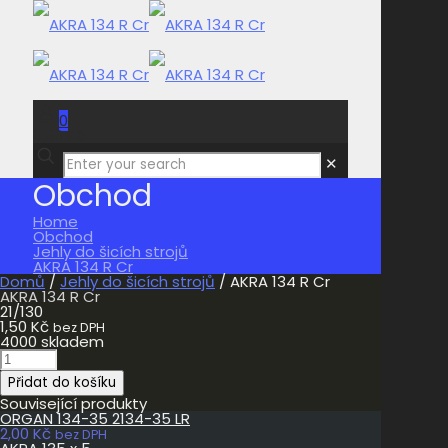
0
0,00 Kč
✕
Obchod
Home
Obchod
Jehly do šicích strojů
AKRA 134 R Cr
Domů
/
Jehly do šicích strojů
/ AKRA 134 R Cr
AKRA 134 R Cr
21/130
1,50
Kč
bez DPH
4000 skladem
AKRA
134
Přidat do košíku
R
Cr
Související produkty
množství
ORGAN 134-35 2134-35 LR
2,00
Kč
bez DPH