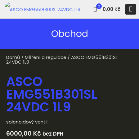
0
0,00 Kč
Obchod
Domů
/
Měření a regulace
/ ASCO EMG551B301SL
24VDC 1L9
ASCO
EMG551B301SL
24VDC 1L9
solenoidový ventil
6000,00
Kč
bez DPH