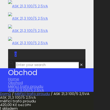
0
0,00 Kč
✕
Obchod
Home
Obchod
Měřící trafo proudu
ASK 21,3 100/5 2,5VA
Domů
/
Měřící trafo proudu
/ ASK 21,3 100/5 2,5VA
ASK 21,3 100/5 2,5VA
měřící trafo proudu
420,00
Kč
bez DPH
1 skladem