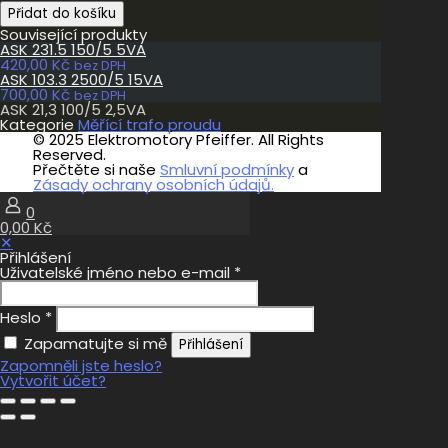
ASK
Přidat do košíku
21,3
Související produkty
100/5
ASK 231.5 150/5 5VA
2,5VA
420,00
Kč
množství
bez DPH
ASK 103.3 2500/5 15VA
700,00
Kč
bez DPH
ASK 21,3 100/5 2,5VA
Kategorie
Měřící trafo proudu
© 2025 Elektromotory Pfeiffer. All Rights
Reserved.
Přečtěte si naše
Smluvní podmínky
a
Zásady ochrany osobních údajů.
0
0,00 Kč
✕
Přihlášení
Uživatelské jméno nebo e-mail
*
Heslo
*
Zapamatujte si mě
Přihlášení
Zapomněli jste heslo?
Vytvořit účet?