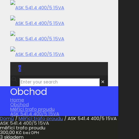
0
0,00 Kč
✕
Obchod
Home
Obchod
Měřící trafo proudu
ASK 541.4 400/5 15VA
Domů
/
Měřící trafo proudu
/ ASK 541.4 400/5 15VA
ASK 541.4 400/5 15VA
měřící trafo proudu
300,00
Kč
bez DPH
3 skladem