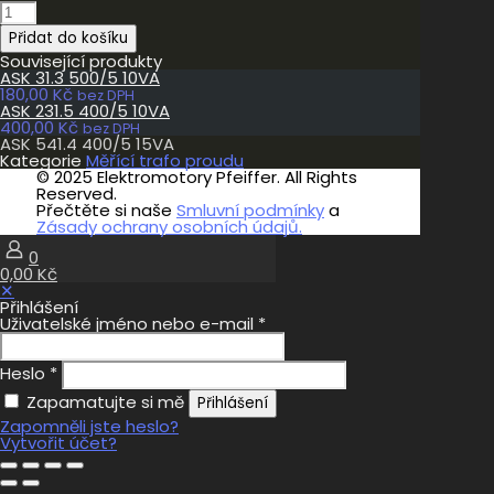
ASK
541.4
Přidat do košíku
400/5
15VA
Související produkty
množství
ASK 31.3 500/5 10VA
180,00
Kč
bez DPH
ASK 231.5 400/5 10VA
400,00
Kč
bez DPH
ASK 541.4 400/5 15VA
Kategorie
Měřící trafo proudu
© 2025 Elektromotory Pfeiffer. All Rights
Reserved.
Přečtěte si naše
Smluvní podmínky
a
Zásady ochrany osobních údajů.
0
0,00 Kč
✕
Přihlášení
Uživatelské jméno nebo e-mail
*
Heslo
*
Zapamatujte si mě
Přihlášení
Zapomněli jste heslo?
Vytvořit účet?