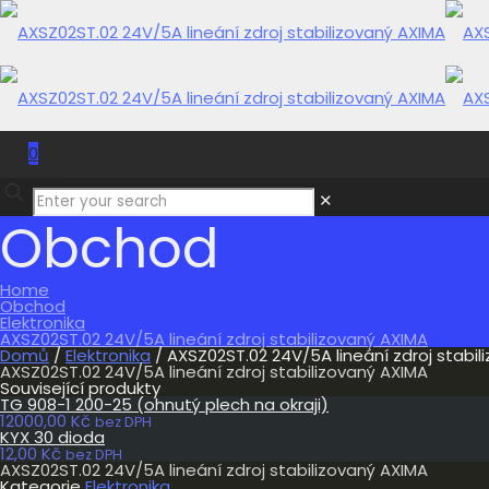
0
0,00 Kč
✕
Obchod
Home
Obchod
Elektronika
AXSZ02ST.02 24V/5A lineání zdroj stabilizovaný AXIMA
Domů
/
Elektronika
/ AXSZ02ST.02 24V/5A lineání zdroj stabil
AXSZ02ST.02 24V/5A lineání zdroj stabilizovaný AXIMA
Související produkty
TG 908-1 200-25 (ohnutý plech na okraji)
12000,00
Kč
bez DPH
KYX 30 dioda
12,00
Kč
bez DPH
AXSZ02ST.02 24V/5A lineání zdroj stabilizovaný AXIMA
Kategorie
Elektronika