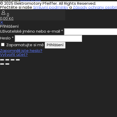
© 2025 Elektromotory Pfeiffer. All Rights Reserved.
Přečtěte si naše
Smluvní podmínky
a
Zásady ochrany osobní
0
0,00 Kč
✕
Přihlášení
Uživatelské jméno nebo e-mail
*
Heslo
*
Zapamatujte si mě
Přihlášení
Zapomněli jste heslo?
Vytvořit účet?