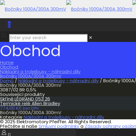
0
0,00 Kč
✕
Obchod
Home
Obchod
Nákladní a trolejbusy - náhradní díly
Bočníky 1000A/300A 300mV
Domů
/
Nákladní a trolejbusy - náhradní díly
/ Bočníky 1000
Bočníky 1000A/300A 300mV
3087/02 BR 0,5%
Související produkty
Skříně LEGRAND 053 26
Termické relé Allen Bradley
774,00
Kč
bez DPH
Bočníky 1000A/300A 300mV
Kategorie
Nákladní a trolejbusy - náhradní díly
© 2025 Elektromotory Pfeiffer. All Rights Reserved.
Přečtěte si naše
Smluvní podmínky
a
Zásady ochrany osobní
0