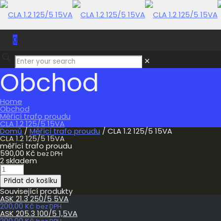
0
0,00 Kč
✕
Obchod
Home
Obchod
Měřící trafo proudu
CLA 1.2 125/5 15VA
Domů
/
Měřící trafo proudu
/ CLA 1.2 125/5 15VA
CLA 1.2 125/5 15VA
měřící trafo proudu
590,00
Kč
bez DPH
2 skladem
CLA
1.2
Přidat do košíku
125/5
15VA
Související produkty
množství
ASK 21.3 250/5 5VA
200,00
Kč
bez DPH
ASK 205.3 100/5 1,5VA
200,00
Kč