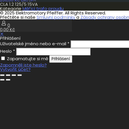
bez DPH
CLA 1.2 125/5 15VA
Kategorie
Měřící trafo proudu
© 2025 Elektromotory Pfeiffer. All Rights Reserved.
Přečtěte si naše
Smluvní podmínky
a
Zásady ochrany osobní
0
0,00 Kč
✕
Přihlášení
Uživatelské jméno nebo e-mail
*
Heslo
*
Zapamatujte si mě
Přihlášení
Zapomněli jste heslo?
Vytvořit účet?