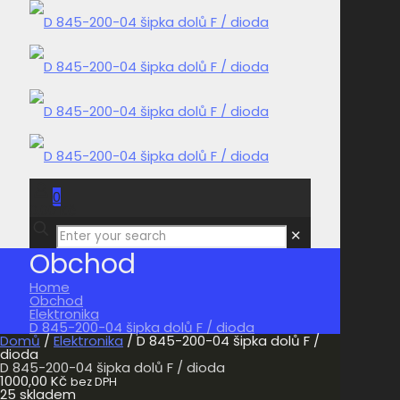
0
0,00 Kč
✕
Obchod
Home
Obchod
Elektronika
D 845-200-04 šipka dolů F / dioda
Domů
/
Elektronika
/ D 845-200-04 šipka dolů F /
dioda
D 845-200-04 šipka dolů F / dioda
1000,00
Kč
bez DPH
25 skladem