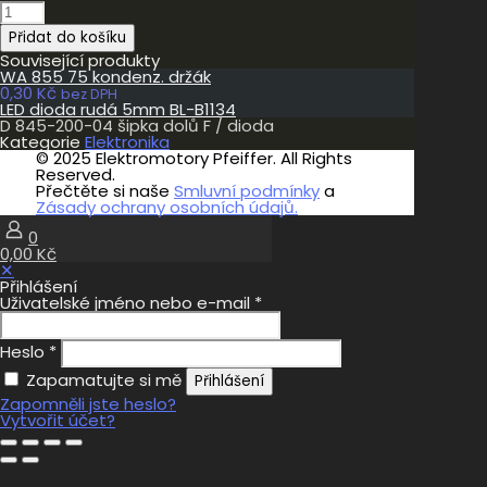
D
845-
Přidat do košíku
200-
04
Související produkty
šipka
WA 855 75 kondenz. držák
dolů
0,30
Kč
bez DPH
F
LED dioda rudá 5mm BL-B1134
/
D 845-200-04 šipka dolů F / dioda
dioda
Kategorie
Elektronika
množství
© 2025 Elektromotory Pfeiffer. All Rights
Reserved.
Přečtěte si naše
Smluvní podmínky
a
Zásady ochrany osobních údajů.
0
0,00 Kč
✕
Přihlášení
Uživatelské jméno nebo e-mail
*
Heslo
*
Zapamatujte si mě
Přihlášení
Zapomněli jste heslo?
Vytvořit účet?