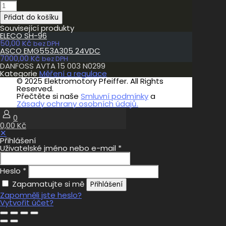
DANFOSS
AVTA
Přidat do košíku
15
003
Související produkty
N0299
ELECO SH-96
množství
50,00
Kč
bez DPH
ASCO EMG553A305 24VDC
7000,00
Kč
bez DPH
DANFOSS AVTA 15 003 N0299
Kategorie
Měření a regulace
© 2025 Elektromotory Pfeiffer. All Rights
Reserved.
Přečtěte si naše
Smluvní podmínky
a
Zásady ochrany osobních údajů.
0
0,00 Kč
✕
Přihlášení
Uživatelské jméno nebo e-mail
*
Heslo
*
Zapamatujte si mě
Přihlášení
Zapomněli jste heslo?
Vytvořit účet?