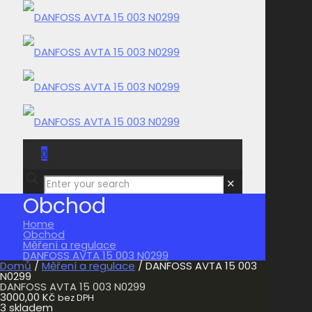
0
0,00 Kč
✕
Obchod
Home
Obchod
Měření a regulace
DANFOSS AVTA 15 003 N0299
Domů
/
Měření a regulace
/ DANFOSS AVTA 15 003
N0299
DANFOSS AVTA 15 003 N0299
3000,00
Kč
bez DPH
3 skladem