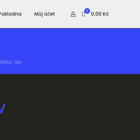
0
0,00 Kč
Pokladna
Můj účet
000ot. 14V
V