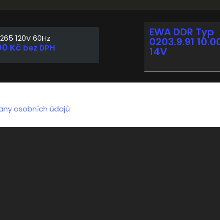
EWA DDR Typ
265 120V 60Hz
0203.9.91 10.0
00
Kč
bez DPH
14V
any osobních údajů.