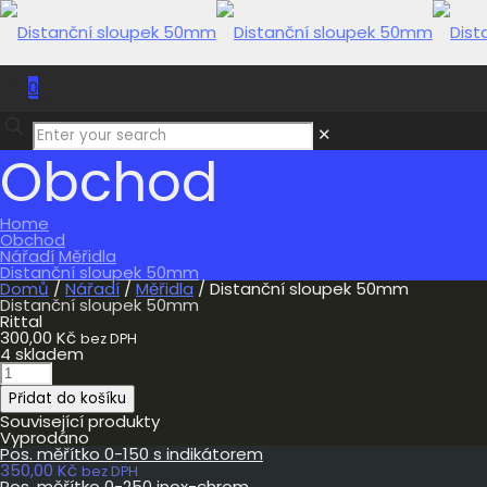
0
0,00 Kč
✕
Obchod
Home
Obchod
Nářadí
Měřidla
Distanční sloupek 50mm
Domů
/
Nářadí
/
Měřidla
/ Distanční sloupek 50mm
Distanční sloupek 50mm
Rittal
300,00
Kč
bez DPH
4 skladem
Distanční
sloupek
Přidat do košíku
50mm
množství
Související produkty
Vyprodáno
Pos. měřítko 0-150 s indikátorem
350,00
Kč
bez DPH
Pos. měřítko 0-250 inox-chrom