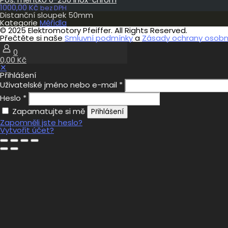
1000,00
Kč
bez DPH
Distanční sloupek 50mm
Kategorie
Měřidla
© 2025 Elektromotory Pfeiffer. All Rights Reserved.
Přečtěte si naše
Smluvní podmínky
a
Zásady ochrany osobní
0
0,00 Kč
✕
Přihlášení
Uživatelské jméno nebo e-mail
*
Heslo
*
Zapamatujte si mě
Přihlášení
Zapomněli jste heslo?
Vytvořit účet?