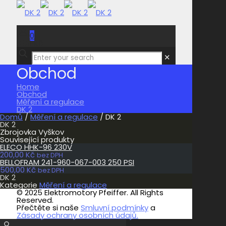
0
0,00 Kč
✕
Obchod
Home
Obchod
Měření a regulace
DK 2
Domů
/
Měření a regulace
/ DK 2
DK 2
Zbrojovka Vyškov
Související produkty
ELECO HHK-96 230V
200,00
Kč
bez DPH
BELLOFRAM 241-960-067-003 250 PSI
500,00
Kč
bez DPH
DK 2
Kategorie
Měření a regulace
© 2025 Elektromotory Pfeiffer. All Rights
Reserved.
Přečtěte si naše
Smluvní podmínky
a
Zásady ochrany osobních údajů.