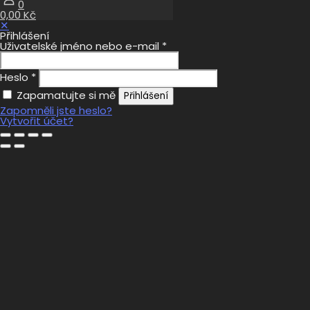
0
0,00 Kč
✕
Přihlášení
Uživatelské jméno nebo e-mail
*
Heslo
*
Zapamatujte si mě
Přihlášení
Zapomněli jste heslo?
Vytvořit účet?