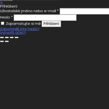
✕
Přihlášení
Uživatelské jméno nebo e-mail
*
Heslo
*
Zapamatujte si mě
Přihlášení
Zapomněli jste heslo?
Vytvořit účet?