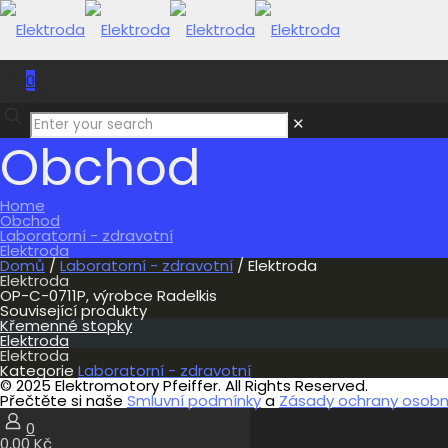
0
0,00 Kč
✕
Obchod
Home
Obchod
Laboratorní - zdravotní
Elektroda
Domů
/
Laboratorní - zdravotní
/ Elektroda
Elektroda
OP-C-0711P, výrobce Radelkis
Související produkty
Křemenné stopky
Elektroda
Elektroda
Kategorie
Laboratorní - zdravotní
© 2025 Elektromotory Pfeiffer. All Rights Reserved.
Přečtěte si naše
Smluvní podmínky
a
Zásady ochrany osobní
0
0,00 Kč