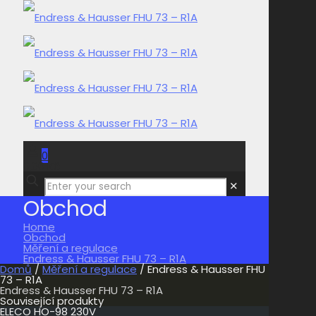
0
0,00 Kč
✕
Obchod
Home
Obchod
Měření a regulace
Endress & Hausser FHU 73 – R1A
Domů
/
Měření a regulace
/ Endress & Hausser FHU
73 – R1A
Endress & Hausser FHU 73 – R1A
Související produkty
ELECO HO-98 230V