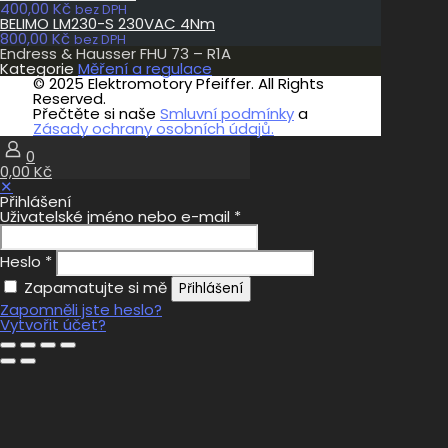
400,00
Kč
bez DPH
BELIMO LM230-S 230VAC 4Nm
800,00
Kč
bez DPH
Endress & Hausser FHU 73 – R1A
Kategorie
Měření a regulace
© 2025 Elektromotory Pfeiffer. All Rights
Reserved.
Přečtěte si naše
Smluvní podmínky
a
Zásady ochrany osobních údajů.
0
0,00 Kč
✕
Přihlášení
Uživatelské jméno nebo e-mail
*
Heslo
*
Zapamatujte si mě
Přihlášení
Zapomněli jste heslo?
Vytvořit účet?