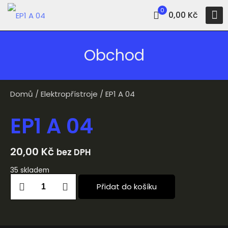
0
0,00 Kč
Obchod
Domů
/
Elektropřístroje
/ EP1 A 04
EP1 A 04
20,00
Kč
bez DPH
35 skladem
Přidat do košíku