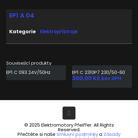
EP1 A 04
Kategorie
Elektropřístroje
Související produkty
EP1 C 093 24V/50Hz
EP1 C 2310P7 230/50-60
300,00
Kč
bez DPH
© 2025 Elektromotory Pfeiffer. All Rights
Reserved.
Přečtěte si naše
Smluvní podmínky
a
Zásady