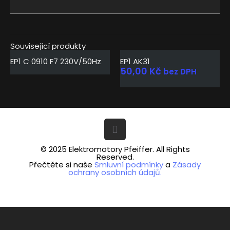
Související produkty
EP1 C 0910 F7 230V/50Hz
EP1 AK31
50,00
Kč
bez DPH
© 2025 Elektromotory Pfeiffer. All Rights
Reserved.
Přečtěte si naše
Smluvní podmínky
a
Zásady
ochrany osobních údajů.