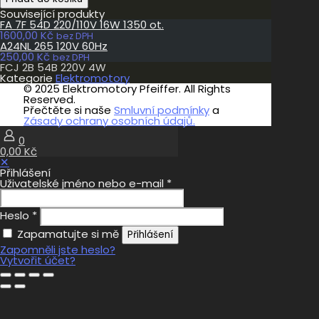
2B
Související produkty
54B
FA 7F 54D 220/110V 16W 1350 ot.
220V
1600,00
Kč
4W
bez DPH
A24NL 265 120V 60Hz
množství
250,00
Kč
bez DPH
FCJ 2B 54B 220V 4W
Kategorie
Elektromotory
© 2025 Elektromotory Pfeiffer. All Rights
Reserved.
Přečtěte si naše
Smluvní podmínky
a
Zásady ochrany osobních údajů.
0
0,00 Kč
✕
Přihlášení
Uživatelské jméno nebo e-mail
*
Heslo
*
Zapamatujte si mě
Přihlášení
Zapomněli jste heslo?
Vytvořit účet?