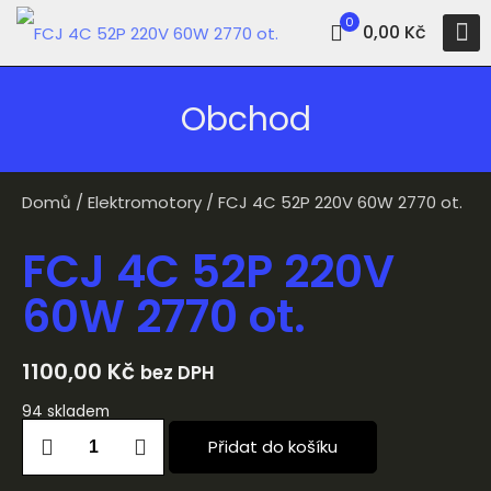
0
0,00 Kč
Obchod
Domů
/
Elektromotory
/ FCJ 4C 52P 220V 60W 2770 ot.
FCJ 4C 52P 220V
60W 2770 ot.
1100,00
Kč
bez DPH
94 skladem
Přidat do košíku