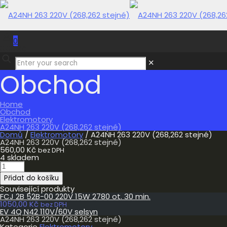
0
0,00 Kč
✕
Obchod
Home
Obchod
Elektromotory
A24NH 263 220V (268,262 stejné)
Domů
/
Elektromotory
/ A24NH 263 220V (268,262 stejné)
A24NH 263 220V (268,262 stejné)
560,00
Kč
bez DPH
4 skladem
A24NH
263
Přidat do košíku
220V
(268,262
Související produkty
stejné)
FCJ 2B 52B-00 220V 15W 2780 ot. 30 min.
množství
1050,00
Kč
bez DPH
EV 4Q N42 110V/60V selsyn
A24NH 263 220V (268,262 stejné)
Kategorie
Elektromotory