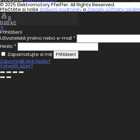
© 2025 Elektromotory Pfeiffer. All Rights Reserved.
Přečtěte si naše
Smluvní podmínky
a
Zásady ochrany osobní
0
0,00 Kč
✕
Přihlášení
Uživatelské jméno nebo e-mail
*
Heslo
*
Zapamatujte si mě
Přihlášení
Zapomněli jste heslo?
Vytvořit účet?