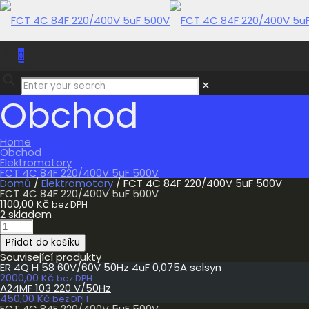
0
0,00 Kč
✕
Obchod
Home
Obchod
Elektromotory
FCT 4C 84F 220/400V 5uF 500V
Domů
/
Elektromotory
/ FCT 4C 84F 220/400V 5uF 500V
FCT 4C 84F 220/400V 5uF 500V
1100,00
Kč
bez DPH
2 skladem
FCT
4C
Přidat do košíku
84F
220/400V
Související produkty
5uF
ER 4Q H 58 60V/60V 50Hz 4uF 0,075A selsyn
500V
2000,00
Kč
bez DPH
množství
A24MF 103 220 V/50Hz
450,00
Kč
bez DPH
FCT 4C 84F 220/400V 5uF 500V