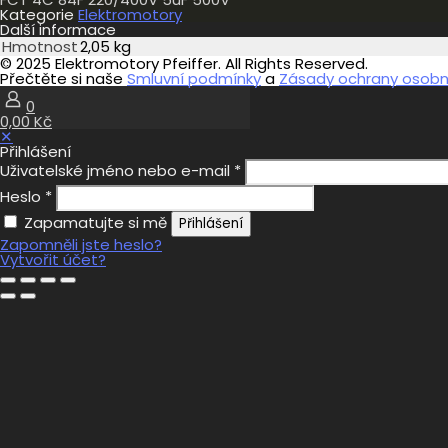
Kategorie
Elektromotory
Další informace
Hmotnost
2,05 kg
© 2025 Elektromotory Pfeiffer. All Rights Reserved.
Přečtěte si naše
Smluvní podmínky
a
Zásady ochrany osobní
0
0,00 Kč
✕
Přihlášení
Uživatelské jméno nebo e-mail
*
Heslo
*
Zapamatujte si mě
Přihlášení
Zapomněli jste heslo?
Vytvořit účet?