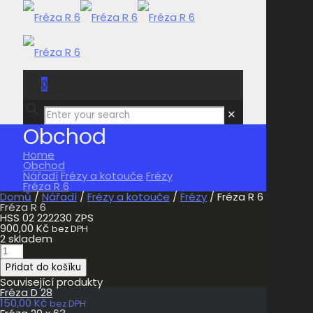
0
0,00 Kč
✕
Obchod
Home
Obchod
Nářadí
Frézy a kotouče
Frézy
Fréza R 6
Domů
/
Nářadí
/
Frézy a kotouče
/
Frézy
/ Fréza R 6
Fréza R 6
HSS 02 222230 ZPS
900,00
Kč
bez DPH
2 skladem
Fréza
R
Přidat do košíku
6
množství
Související produkty
Fréza D 28
150,00
Kč
bez DPH