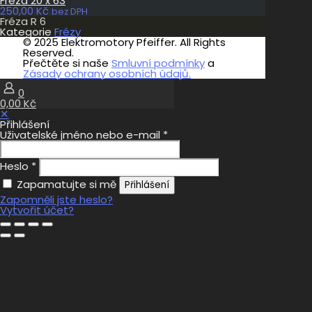
Fréza 20 x 63
250,00
Kč
bez DPH
Fréza R 6
Kategorie
Frézy
© 2025 Elektromotory Pfeiffer. All Rights
Reserved.
Přečtěte si naše
Smluvní podmínky
a
Zásady ochrany osobních údajů.
0
0,00 Kč
✕
Přihlášení
Uživatelské jméno nebo e-mail
*
Heslo
*
Zapamatujte si mě
Přihlášení
Zapomněli jste heslo?
Vytvořit účet?