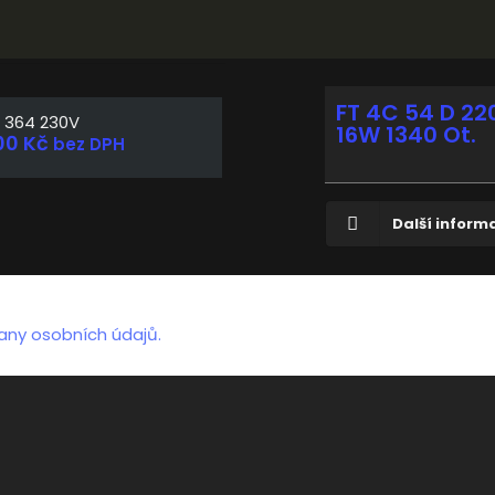
FT 4C 54 D 22
 364 230V
16W 1340 Ot.
00
Kč
bez DPH
Další inform
any osobních údajů.