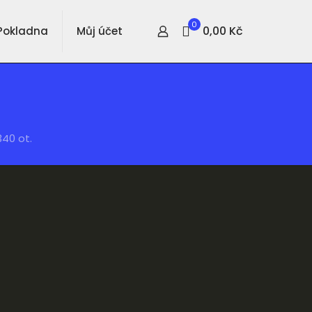
0
0,00 Kč
Pokladna
Můj účet
40 ot.