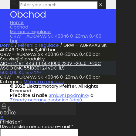
✕
Obchod
Home
Obchod
Měření a regulace
GRW – AURAPAS SK 40046 0-20mA 0,400
bar
Domů
/
Měření a regulace
/ GRW – AURAPAS SK
40046 0-20mA 0,400 bar
GRW – AURAPAS SK 40046 0-20mA 0,400 bar
Související produkty
AICHELN RT 443111115041000 220V -20…0…+20C
ASCO EMG551B301 24VDC 1L9
5000,00
Kč
bez DPH
GRW – AURAPAS SK 40046 0-20mA 0,400 bar
Kategorie
Měření a regulace
© 2025 Elektromotory Pfeiffer. All Rights
Reserved.
Přečtěte si naše
Smluvní podmínky
a
Zásady ochrany osobních údajů.
0
0,00 Kč
✕
Přihlášení
Uživatelské jméno nebo e-mail
*