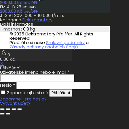
2000,00
Kč
bez DPH
EM 4 LD 26 selsyn
2000,00
Kč
bez DPH
J 13 A1 30V 1000 – 10 000 1/min.
Kategorie
Elektromotory
Další informace
Hmotnost
0,9 kg
© 2025 Elektromotory Pfeiffer. All Rights
Reserved.
Přečtěte si naše
Smluvní podmínky
a
Zásady ochrany osobních údajů.
0
0,00 Kč
✕
Přihlášení
Uživatelské jméno nebo e-mail
*
Heslo
*
Zapamatujte si mě
Přihlášení
Zapomněli jste heslo?
Vytvořit účet?