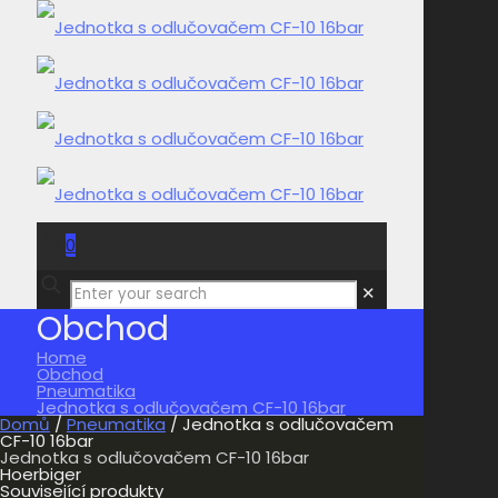
0
0,00 Kč
✕
Obchod
Home
Obchod
Pneumatika
Jednotka s odlučovačem CF-10 16bar
Domů
/
Pneumatika
/ Jednotka s odlučovačem
CF-10 16bar
Jednotka s odlučovačem CF-10 16bar
Hoerbiger
Související produkty