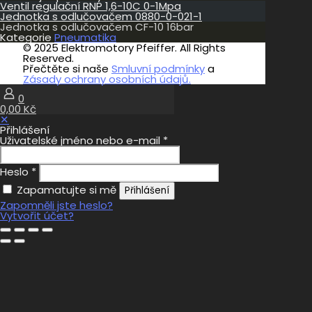
Ventil regulační RNP 1,6-10C 0-1Mpa
Jednotka s odlučovačem 0880-0-021-1
Jednotka s odlučovačem CF-10 16bar
Kategorie
Pneumatika
© 2025 Elektromotory Pfeiffer. All Rights
Reserved.
Přečtěte si naše
Smluvní podmínky
a
Zásady ochrany osobních údajů.
0
0,00 Kč
✕
Přihlášení
Uživatelské jméno nebo e-mail
*
Heslo
*
Zapamatujte si mě
Přihlášení
Zapomněli jste heslo?
Vytvořit účet?