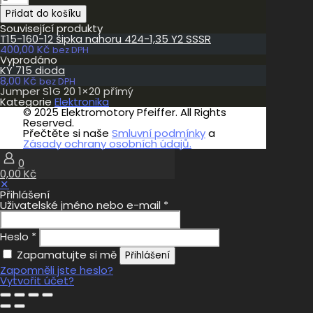
S1G
Přidat do košíku
20
1x20
Související produkty
přímý
T15-160-12 šipka nahoru 424-1,35 Y2 SSSR
množství
400,00
Kč
bez DPH
Vyprodáno
KY 715 dioda
8,00
Kč
bez DPH
Jumper S1G 20 1×20 přímý
Kategorie
Elektronika
© 2025 Elektromotory Pfeiffer. All Rights
Reserved.
Přečtěte si naše
Smluvní podmínky
a
Zásady ochrany osobních údajů.
0
0,00 Kč
✕
Přihlášení
Uživatelské jméno nebo e-mail
*
Heslo
*
Zapamatujte si mě
Přihlášení
Zapomněli jste heslo?
Vytvořit účet?