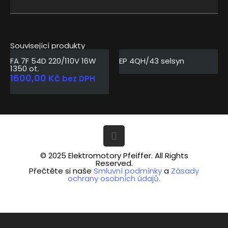
Související produkty
FA 7F 54D 220/110V 16W
EP 4QH/43 selsyn
1350 ot.
1600,00
Kč
bez DPH
© 2025 Elektromotory Pfeiffer. All Rights
Reserved.
Přečtěte si naše
Smluvní podmínky
a
Zásady
ochrany osobních údajů.