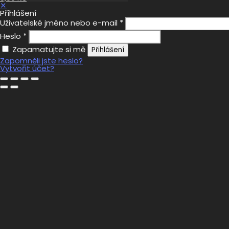
✕
Přihlášení
Uživatelské jméno nebo e-mail
*
Heslo
*
Zapamatujte si mě
Přihlášení
Zapomněli jste heslo?
Vytvořit účet?