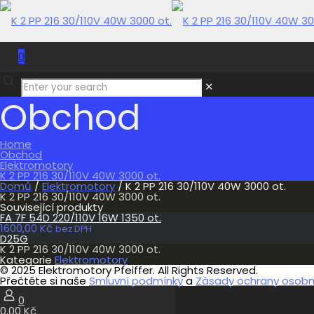
0
0,00 Kč
✕
Obchod
Home
Obchod
Elektromotory
K 2 PP 216 30/110V 40W 3000 ot.
Domů
/
Elektromotory
/ K 2 PP 216 30/110V 40W 3000 ot.
K 2 PP 216 30/110V 40W 3000 ot.
Související produkty
FA 7F 54D 220/110V 16W 1350 ot.
1600,00
Kč
bez DPH
D25G
K 2 PP 216 30/110V 40W 3000 ot.
Kategorie
Elektromotory
© 2025 Elektromotory Pfeiffer. All Rights Reserved.
Přečtěte si naše
Smluvní podmínky
a
Zásady ochrany osobní
0
0,00 Kč