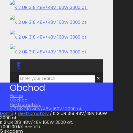
0
0,00 Kč
✕
Obchod
Home
Obchod
Elektromotory
K 2 UR 318 48V/48V 160W 3000 ot.
Domů
/
Elektromotory
/ K 2 UR 318 48V/48V 160W
3000 ot.
K 2 UR 318 48V/48V 160W 3000 ot.
7000,00
Kč
bez DPH
5 skladem