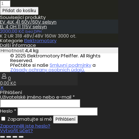
K
2
Přidat do košíku
UR
318
Související produkty
48V/48V
EV 4LK 41 60V/60V selsyn
160W
EL 4 OH 11 115V selsyn
3000
2000,00
Kč
bez DPH
ot.
K 2 UR 318 48V/48V 160W 3000 ot.
množství
Kategorie
Elektromotory
Další informace
Hmotnost
4,4 kg
© 2025 Elektromotory Pfeiffer. All Rights
Reserved.
Přečtěte si naše
Smluvní podmínky
a
Zásady ochrany osobních údajů.
0
0,00 Kč
✕
Přihlášení
Uživatelské jméno nebo e-mail
*
Heslo
*
Zapamatujte si mě
Přihlášení
Zapomněli jste heslo?
Vytvořit účet?