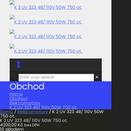
0
0,00 Kč
✕
Obchod
Home
Obchod
Elektromotory
K 2 UV 323 48/ 110V 50W 750 ot.
Domů
/
Elektromotory
/ K 2 UV 323 48/ 110V 50W
750 ot.
K 2 UV 323 48/ 110V 50W 750 ot.
4200,00
Kč
bez DPH
10 skladem