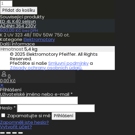
K
2
Přidat do košíku
UV
323
Související produkty
48/
ED 4L K40 selsyn
110V
A24NH 364 230V
50W
600,00
Kč
bez DPH
750
K 2 UV 323 48/ 110V 50W 750 ot.
ot.
Kategorie
Elektromotory
množství
Další informace
Hmotnost
5,4 kg
© 2025 Elektromotory Pfeiffer. All Rights
Reserved.
Přečtěte si naše
Smluvní podmínky
a
Zásady ochrany osobních údajů.
0
0,00 Kč
✕
Přihlášení
Uživatelské jméno nebo e-mail
*
Heslo
*
Zapamatujte si mě
Přihlášení
Zapomněli jste heslo?
Vytvořit účet?