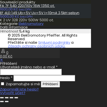
Související produkty
FA 7F 54D 220/110V 16W 1350 ot.
1600,00
Kč
bez DPH
EF 4LD 149 Ub=5V Uv=5V I=10mA 2,5kH selsyn
5000,00
Kč
bez DPH
K 2 UV 328 220V 500W 5000 ot.
Kategorie
Elektromotory
Další informace
Hmotnost
5,4 kg
© 2025 Elektromotory Pfeiffer. All Rights
Reserved.
Přečtěte si naše
Smluvní podmínky
a
Zásady ochrany osobních údajů.
0
0,00 Kč
✕
Přihlášení
Uživatelské jméno nebo e-mail
*
Heslo
*
Zapamatujte si mě
Přihlášení
Zapomněli jste heslo?
Vytvořit účet?