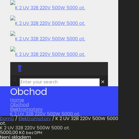
0
0,00 Kč
✕
Obchod
Home
Obchod
Elektromotory
K 2 UV 328 220V 500W 5000 ot.
Domů
/
Elektromotory
/ K 2 UV 328 220V 500W 5000
ot.
K 2 UV 328 220V 500W 5000 ot.
5000,00
Kč
bez DPH
Není skladem