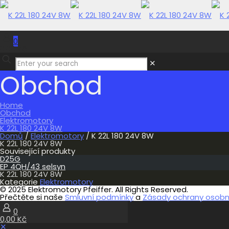
0
0,00 Kč
✕
Obchod
Home
Obchod
Elektromotory
K 22L 180 24V 8W
Domů
/
Elektromotory
/ K 22L 180 24V 8W
K 22L 180 24V 8W
Související produkty
D25G
EP 4QH/43 selsyn
K 22L 180 24V 8W
Kategorie
Elektromotory
© 2025 Elektromotory Pfeiffer. All Rights Reserved.
Přečtěte si naše
Smluvní podmínky
a
Zásady ochrany osobní
0
0,00 Kč
✕