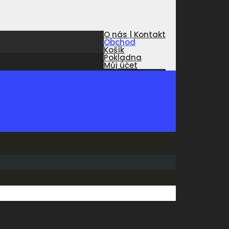
O nás | Kontakt
Obchod
Košík
Pokladna
Můj účet