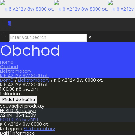
0
0,00 Kč
✕
Obchod
Home
Obchod
Elektromotory
K 6 A2 12V 8W 8000 ot.
Domů
/
Elektromotory
/ K 6 A2 12V 8W 8000 ot.
K 6 A2 12V 8W 8000 ot.
1100,00
Kč
bez DPH
1 skladem
K
Přidat do košíku
6
Související produkty
A2
EF 4LD 201 selsyn
12V
A24NH 364 230V
8W
600,00
Kč
8000
bez DPH
K 6 A2 12V 8W 8000 ot.
ot.
Kategorie
Elektromotory
množství
Další informace