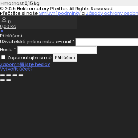
Hmotnost
0,15 kg
© 2025 Elektromotory Pfeiffer. All Rights Reserved.
Přečtěte si naše
Smluvní podmínky
a
Zásady ochrany osobní
0
0,00 Kč
✕
Přihlášení
Uživatelské jméno nebo e-mail
*
Heslo
*
Zapamatujte si mě
Přihlášení
Zapomněli jste heslo?
Vytvořit účet?