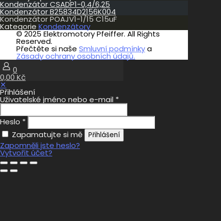
Kondenzátor CSADP1-0,4/6,25
Kondenzátor B25834D2156K004
Kondenzátor POAJV1-1/15 C15uF
Kategorie
Kondenzátory
© 2025 Elektromotory Pfeiffer. All Rights
Reserved.
Přečtěte si naše
Smluvní podmínky
a
Zásady ochrany osobních údajů.
0
0,00 Kč
✕
Přihlášení
Uživatelské jméno nebo e-mail
*
Heslo
*
Zapamatujte si mě
Přihlášení
Zapomněli jste heslo?
Vytvořit účet?