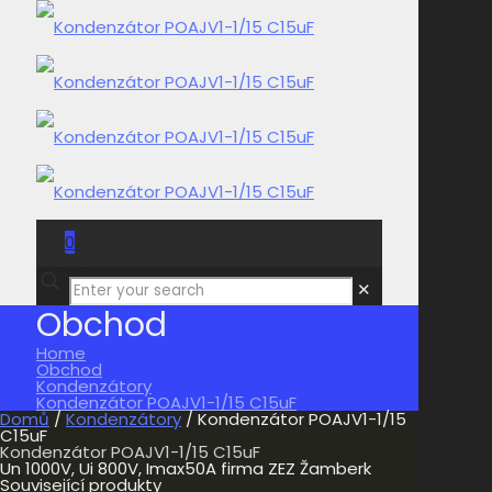
0
0,00 Kč
✕
Obchod
Home
Obchod
Kondenzátory
Kondenzátor POAJV1-1/15 C15uF
Domů
/
Kondenzátory
/ Kondenzátor POAJV1-1/15
C15uF
Kondenzátor POAJV1-1/15 C15uF
Un 1000V, Ui 800V, Imax50A firma ZEZ Žamberk
Související produkty