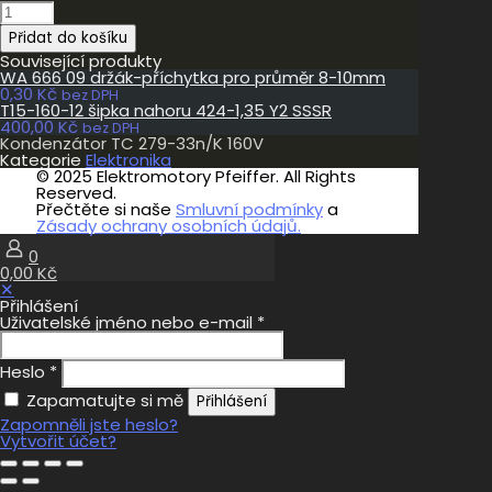
Kondenzátor
TC
Přidat do košíku
279-
33n/K
Související produkty
160V
WA 666 09 držák-příchytka pro průměr 8-10mm
množství
0,30
Kč
bez DPH
T15-160-12 šipka nahoru 424-1,35 Y2 SSSR
400,00
Kč
bez DPH
Kondenzátor TC 279-33n/K 160V
Kategorie
Elektronika
© 2025 Elektromotory Pfeiffer. All Rights
Reserved.
Přečtěte si naše
Smluvní podmínky
a
Zásady ochrany osobních údajů.
0
0,00 Kč
✕
Přihlášení
Uživatelské jméno nebo e-mail
*
Heslo
*
Zapamatujte si mě
Přihlášení
Zapomněli jste heslo?
Vytvořit účet?