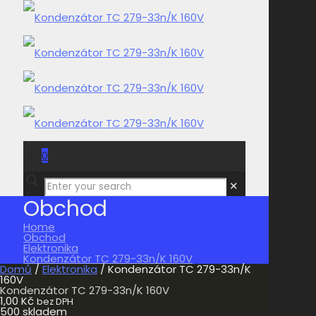
0
0,00 Kč
✕
Obchod
Home
Obchod
Elektronika
Kondenzátor TC 279-33n/K 160V
Domů
/
Elektronika
/ Kondenzátor TC 279-33n/K
160V
Kondenzátor TC 279-33n/K 160V
1,00
Kč
bez DPH
500 skladem